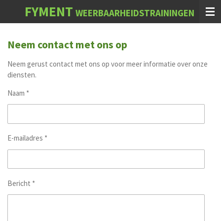
FYMENT
Ga
WEERBAARHEIDSTRAININGEN
direct
naar
de
Neem contact met ons op
hoofdinhoud
Neem gerust contact met ons op voor meer informatie over onze
diensten.
Naam *
E-mailadres *
Bericht *