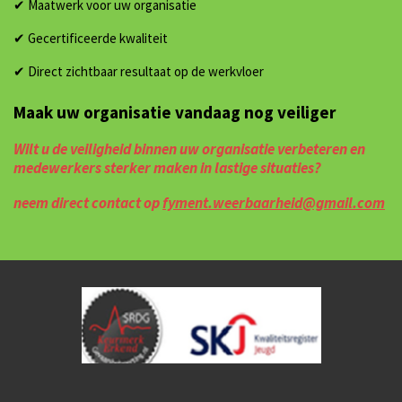
✔ Maatwerk voor uw organisatie
✔ Gecertificeerde kwaliteit
✔ Direct zichtbaar resultaat op de werkvloer
Maak uw organisatie vandaag nog veiliger
Wilt u de veiligheid binnen uw organisatie verbeteren en
medewerkers sterker maken in lastige situaties?
neem direct contact op
fyment.weerbaarheid@gmail.com
Privacy statement van toepassing